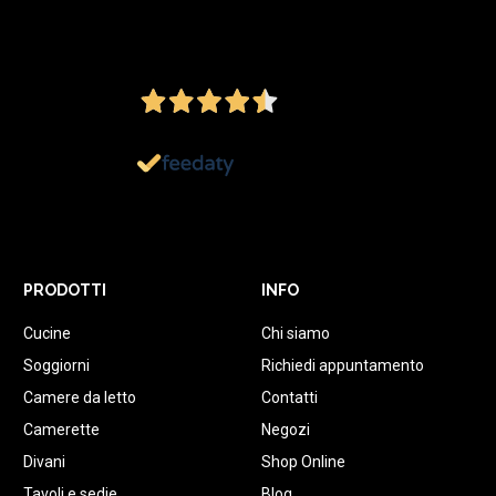
4,5
/5
Ottimo
1.152
Recensioni
PRODOTTI
INFO
Cucine
Chi siamo
Soggiorni
Richiedi appuntamento
Camere da letto
Contatti
Camerette
Negozi
Divani
Shop Online
Tavoli e sedie
Blog