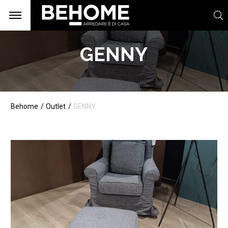
GENNY
Behome
Outlet
GENNY