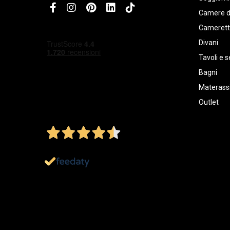
Camere d
Cameret
Divani
Tavoli e s
Bagni
Materassi
Outlet
4,5
/5
Ottimo
1.152
Recensioni