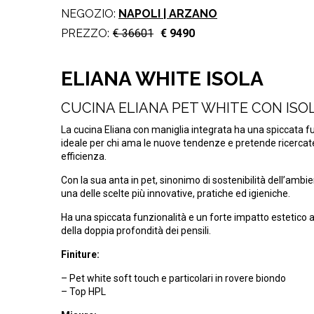
NEGOZIO:
NAPOLI | ARZANO
PREZZO:
€ 36601
€ 9490
ELIANA WHITE ISOLA
CUCINA ELIANA PET WHITE CON ISO
La cucina Eliana con maniglia integrata ha una spiccata f
ideale per chi ama le nuove tendenze e pretende ricerca
efficienza.
Con la sua anta in pet, sinonimo di sostenibilità dell’ambi
una delle scelte più innovative, pratiche ed igieniche.
Ha una spiccata funzionalità e un forte impatto estetico a
della doppia profondità dei pensili.
Finiture:
– Pet white soft touch e particolari in rovere biondo
– Top HPL