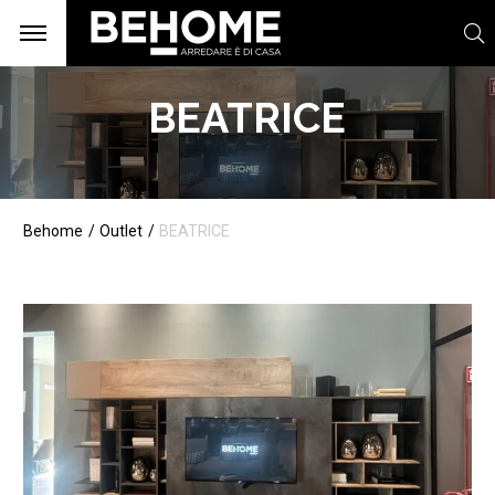
BEATRICE
Behome
Outlet
BEATRICE