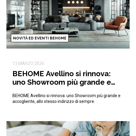
NOVITÀ ED EVENTI BEHOME
13 MARZO 2026
BEHOME Avellino si rinnova:
uno Showroom più grande e
accogliente, allo stesso
BEHOME Avellino si rinnova: uno Showroom più grande e
indirizzo di sempre.
accogliente, allo stesso indirizzo di sempre.