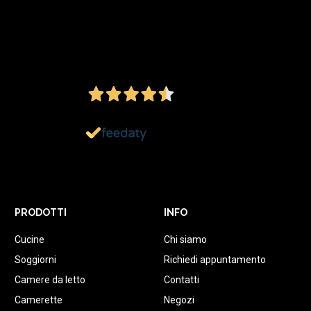
4,5
/5
Ottimo
1.151
Recensioni
PRODOTTI
INFO
Cucine
Chi siamo
Soggiorni
Richiedi appuntamento
Camere da letto
Contatti
Camerette
Negozi