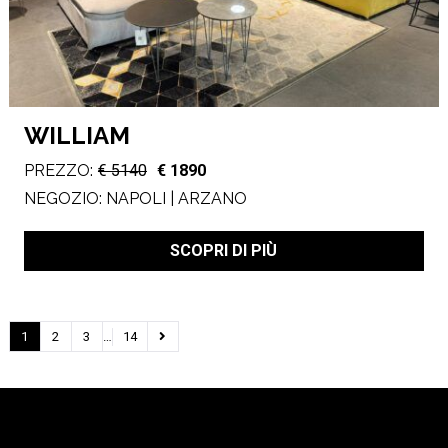
WILLIAM
PREZZO:
€ 5140
€ 1890
NEGOZIO:
NAPOLI | ARZANO
SCOPRI DI PIÙ
1
2
3
…
14