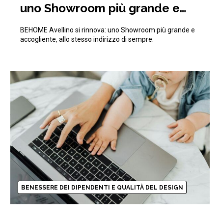
uno Showroom più grande e
accogliente, allo stesso
BEHOME Avellino si rinnova: uno Showroom più grande e
indirizzo di sempre.
accogliente, allo stesso indirizzo di sempre.
BENESSERE DEI DIPENDENTI E QUALITÀ DEL DESIGN