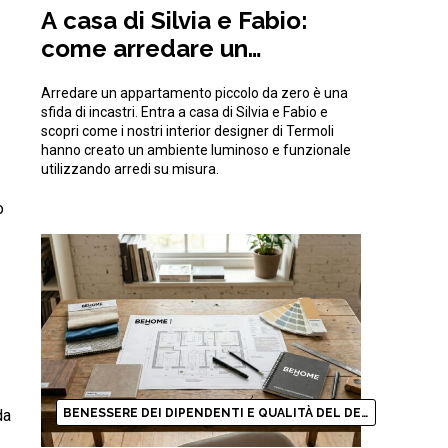
A casa di Silvia e Fabio:
come arredare un
appartamento piccolo da
Arredare un appartamento piccolo da zero è una
zero ottimizzando gli spazi
sfida di incastri. Entra a casa di Silvia e Fabio e
scopri come i nostri interior designer di Termoli
hanno creato un ambiente luminoso e funzionale
utilizzando arredi su misura.
o
da
BENESSERE DEI DIPENDENTI E QUALITÀ DEL DESIGN