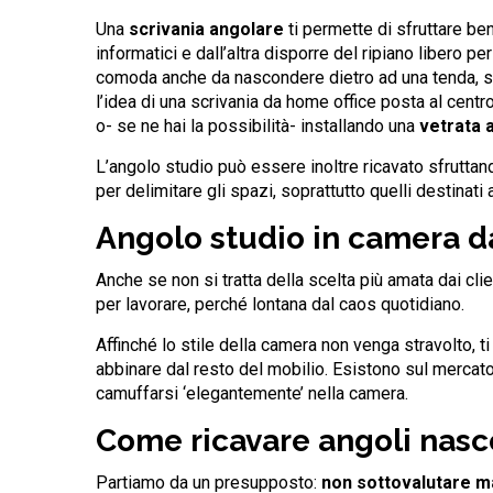
Una
scrivania angolare
ti permette di sfruttare ben
informatici e dall’altra disporre del ripiano libero p
comoda anche da nascondere dietro ad una tenda, se
l’idea di una scrivania da home office posta al cent
o- se ne hai la possibilità- installando una
vetrata 
L’angolo studio può essere inoltre ricavato sfruttand
per delimitare gli spazi, soprattutto quelli destinati a
Angolo studio in camera da
Anche se non si tratta della scelta più amata dai cl
per lavorare, perché lontana dal caos quotidiano.
Affinché lo stile della camera non venga stravolto, 
abbinare dal resto del mobilio. Esistono sul merca
camuffarsi ‘elegantemente’ nella camera.
Come ricavare angoli nasco
Partiamo da un presupposto:
non sottovalutare ma