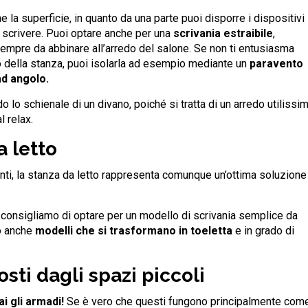
e la superficie, in quanto da una parte puoi disporre i dispositivi
er scrivere. Puoi optare anche per una
scrivania estraibile
,
mpre da abbinare all’arredo del salone. Se non ti entusiasma
ro della stanza, puoi isolarla ad esempio mediante un
paravento
ad angolo.
o lo schienale di un divano, poiché si tratta di un arredo utilissi
l relax.
 letto
ienti, la stanza da letto rappresenta comunque un’ottima soluzione
ti consigliamo di optare per un modello di scrivania semplice da
to anche
modelli che si trasformano in toeletta
e in grado di
sti dagli spazi piccoli
i gli armadi!
Se è vero che questi fungono principalmente com