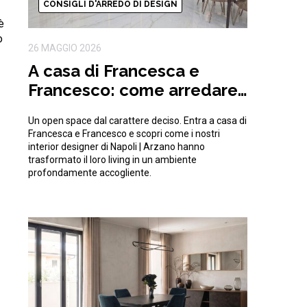
CONSIGLI D'ARREDO DI DESIGN
è
o
26 MAGGIO 2026
A casa di Francesca e
Francesco: come arredare
un open space moderno e
Un open space dal carattere deciso. Entra a casa di
di tendenza
Francesca e Francesco e scopri come i nostri
interior designer di Napoli | Arzano hanno
trasformato il loro living in un ambiente
profondamente accogliente.