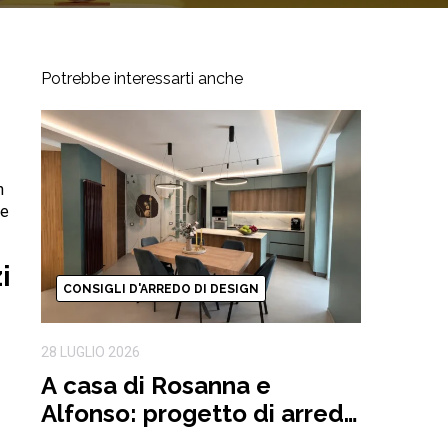
Potrebbe interessarti anche
n
 e
i
CONSIGLI D'ARREDO DI DESIGN
28 LUGLIO 2026
A casa di Rosanna e
Alfonso: progetto di arredo
completo ispirato alla