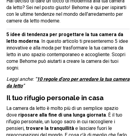
Hai deciso di dare un tocco di modernità alla tua camera
da letto? Sei nel posto giusto! Behome è qui per ispirarti
con le ultime tendenze nel mondo dell’arredamento per
camere da letto moderne.
5 idee di tendenza per progettare la tua camera da
letto moderna
. In questo articolo ti presenteremo 5 idee
innovative e alla moda per trasformare la tua camera da
letto in uno spazio contemporaneo e accogliente. Scopri
come Behome può aiutarti a creare la camera dei tuoi
sogni.
Leggi anche: “
10 regole d’oro per arredare la tua camera
da letto
”
Il tuo rifugio personale in casa
La camera da letto è molto più di un semplice spazio
dove
riposare alla fine di una lunga giornata
. È il tuo
rifugio personale, un luogo sacro in cui raccogliere i
pensieri,
trovare la tranquillità
e lasciare fuori le
preoccupazioni del mondo. E cosa c’è di meglio che farlo