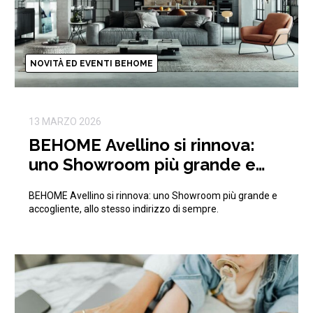
NOVITÀ ED EVENTI BEHOME
13 MARZO 2026
BEHOME Avellino si rinnova:
uno Showroom più grande e
accogliente, allo stesso
BEHOME Avellino si rinnova: uno Showroom più grande e
indirizzo di sempre.
accogliente, allo stesso indirizzo di sempre.